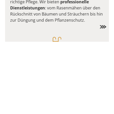
richtige Pflege. Wir bieten
professionelle
Dienstleistungen
: vom Rasenmähen über den
Rückschnitt von Bäumen und Sträuchern bis hin
zur Düngung und dem Pflanzenschutz.
Poolbau
und - montage
Träumen Sie von einem eigenen Pool im Garten?
Wir
entwerfen, bauen und installieren Ihren
persönlichen
Rückzugsort zum Entspannen und
Genießen.